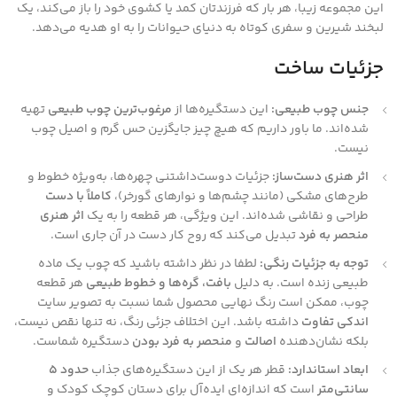
این مجموعه زیبا، هر بار که فرزندتان کمد یا کشوی خود را باز می‌کند، یک
لبخند شیرین و سفری کوتاه به دنیای حیوانات را به او هدیه می‌دهد.
جزئیات ساخت
جنس چوب طبیعی:
این دستگیره‌ها از
مرغوب‌ترین چوب طبیعی
تهیه
شده‌اند. ما باور داریم که هیچ چیز جایگزین حس گرم و اصیل چوب
نیست.
اثر هنری دست‌ساز:
جزئیات دوست‌داشتنی چهره‌ها، به‌ویژه خطوط و
طرح‌های مشکی (مانند چشم‌ها و نوارهای گورخر)،
کاملاً با دست
طراحی و نقاشی شده‌اند. این ویژگی، هر قطعه را به یک
اثر هنری
منحصر به فرد
تبدیل می‌کند که روح کار دست در آن جاری است.
توجه به جزئیات رنگی:
لطفا در نظر داشته باشید که چوب یک ماده
طبیعی زنده است. به دلیل
بافت، گره‌ها و خطوط طبیعی
هر قطعه
چوب، ممکن است رنگ نهایی محصول شما نسبت به تصویر سایت
اندکی تفاوت
داشته باشد. این اختلاف جزئی رنگ، نه تنها نقص نیست،
بلکه نشان‌دهنده
اصالت
و
منحصر به فرد بودن
دستگیره شماست.
ابعاد استاندارد:
قطر هر یک از این دستگیره‌های جذاب
حدود 5
سانتی‌متر
است که اندازه‌ای ایده‌آل برای دستان کوچک کودک و