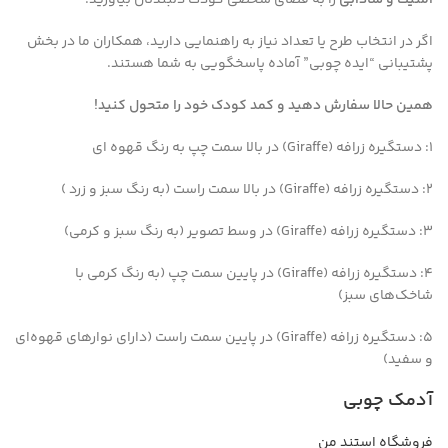
امنیت و شادابی
را به فضای شخصی کودک دلبندتان بیاورید.
اگر در انتخاب طرح یا تعداد نیاز به راهنمایی دارید، همکاران ما در بخش
پشتیبانی “ایده چوبی” آماده پاسخگویی به شما هستند.
همین حالا سفارش دهید و کمد کودک خود را متحول کنید!
1: دستگیره زرافه (Giraffe) در بالا سمت چپ به رنگ قهوه ای
2: دستگیره زرافه (Giraffe) در بالا سمت راست (به رنگ سبز و زرد )
3: دستگیره زرافه (Giraffe) در وسط تصویر (به رنگ سبز و کرمی)
4: دستگیره زرافه (Giraffe) در پایین سمت چپ (به رنگ کرمی با
شاخک‌های سبز)
5: دستگیره زرافه (Giraffe) در پایین سمت راست (دارای نوارهای قهوه‌ای
و سفید)
آدمک چوبی
فروشگاه استند من