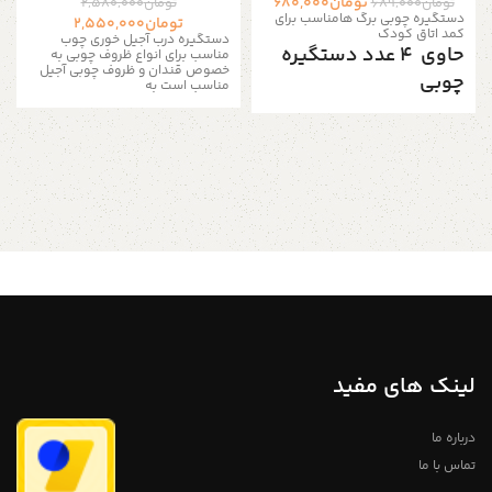
تومان
680,000
تومان
689,000
تومان
2,580,000
دستگیره چوبی برگ هامناسب برای
تومان
2,550,000
کمد اتاق کودک
دستگیره درب آجیل خوری چوب
حاوی 4 عدد دستگیره
مناسب برای انواع ظروف چوبی به
خصوص قندان و ظروف چوبی آجیل
چوبی
مناسب است به
دستگیره چوبی کمد با تم برگ ها یک
دکوری عالی برای هر مهد کودکی و
اتاق کودک با تم جنگل های آمازون و
دنیای عجیب برگ های درختان است و
می‌توان از آنها به عنوان آویز لباس یا
دستگیره کمد لباس استفاده کرد تا
یک دکوری جذاب به طراحی اتاق
اضافه کنید. اگر به دنبال یک دکوری
جدید و خاص برای مهد کودک و اتاق
کودک خود باشید،و یا به دنبال تغییر
سبک کشوهای قدیمی هستید، این
آویز های دیواری به فضای شما
ظاهری واقعاً منحصر به فرد می
بخشد! دارای یک سوراخ متناسب با
انواع مبلمان است. و میتوان آنها را
روی کشوها و ضخامت های درب 14 تا
30 میلی متر به راحتی نصب کرد برای
نصب از پیچ های 3 سانتی متری برای
لینک های مفید
ضخامت کشوهای 14 تا 20 میلی
متری و پیچ های 4 سانتی متری برای
ضخامت های کشو 30-21 میلی متری
درباره ما
استفاده کنید.
آدمک چوبی
تماس با ما
فروشگاه استند من
:: ابعاد :: هر