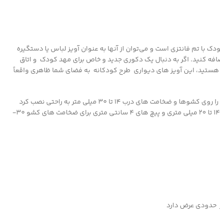
ک با تم فانتزی است و می‌توان از آنها به عنوان آویز لباس یا دستگیره
افه کنید. اگر به دنبال یک دکوری جدید و خاص برای مهد کودک و اتاق
ستید، این آویز های دیواری طرح کودکانه به فضای شما ظاهری واقعاً
دارای یک سوراخ متناسب با انواع مبلمان است. و میتوان آنها را روی کشوها و ضخامت های درب 14 تا 30 میلی متر به راحتی نصب کرد
برای نصب از پیچ های 3 سانتی متری برای ضخامت کشوهای 14 تا 20 میلی متری و پیچ های 4 سانتی متری برای ضخامت های کشو 30-