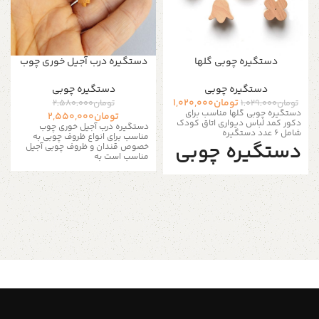
دستگیره چوبی گلها
دستگیره درب آجیل خوری چوب
دستگیره‌ چوبی
دستگیره‌ چوبی
تومان
1,020,000
تومان
1,029,000
تومان
2,580,000
دستگیره چوبی گلها مناسب برای
تومان
2,550,000
دکور کمد لباس دیواری اتاق کودک
دستگیره درب آجیل خوری چوب
شامل 6 عدد دستگیره
مناسب برای انواع ظروف چوبی به
دستگیره چوبی
خصوص قندان و ظروف چوبی آجیل
مناسب است به
گلها
دارای یک سوراخ متناسب با انواع
مبلمان است. و میتوان آنها را روی
کشوها و ضخامت های درب 14 تا 30
میلی متر به راحتی نصب کرد برای
نصب از پیچ های 3 سانتی متری برای
ضخامت کشوهای 14 تا 20 میلی
متری و پیچ های 4 سانتی متری برای
ضخامت های کشو 30-21 میلی متری
استفاده کنید.
آدمک چوبی
فروشگاه استند من
:: ابعاد :: هر