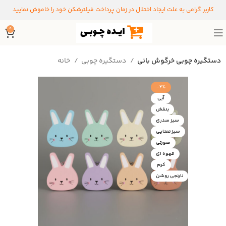
کاربر گرامی به علت ایجاد اختلال در زمان پرداخت فیلترشکن خود را خاموش نمایید
0
دستگیره چوبی خرگوش بانی
دستگیره‌ چوبی
خانه
-2%
آبی
بنفش
سبز سدری
سبز نعنایی
صورتی
قهوه ای
کرم
نارنجی روشن