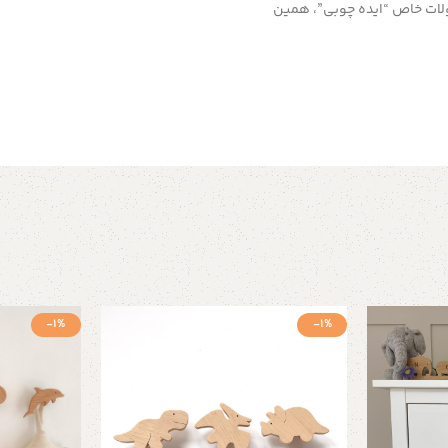
لات خاص “ایده چوبی”، همین
-1%
-1%