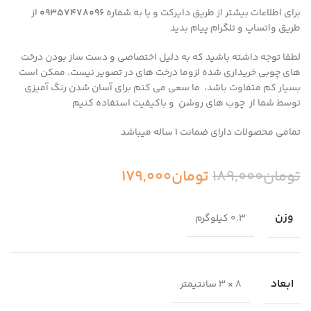
برای اطلاعات بیشتر از طریق دایرکت و یا به شماره
09357478096
از
طریق واتساپ و تلگرام پیام بدید
لطفا توجه داشته باشید که به دلیل اختصاصی و دست ساز بودن درخت
های چوبی خریداری شده لزوما درخت های در تصویر نیست.
ممکن است
بسیار کم متفاوت باشد، ما سعی می کنم برای آسان شدن رنگ آمیزی
توسط شما از چوب های روشن و باکیفیت استفاده کنیم
تمامی محصولات دارای ضمانت ۱ ساله میباشد
تومان
189,000
تومان
179,000
وزن
0.3 کیلوگرم
ابعاد
8 × 3 سانتیمتر