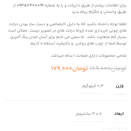
برای اطلاعات بیشتر از طریق دایرکت و یا به شماره
09357478096
از
طریق واتساپ و تلگرام پیام بدید
لطفا توجه داشته باشید که به دلیل اختصاصی و دست ساز بودن درخت
های چوبی خریداری شده لزوما درخت های در تصویر نیست.
ممکن است
بسیار کم متفاوت باشد، ما سعی می کنم برای آسان شدن رنگ آمیزی
توسط شما از چوب های روشن و باکیفیت استفاده کنیم
تمامی محصولات دارای ضمانت ۱ ساله میباشد
تومان
189,000
تومان
179,000
وزن
0.3 کیلوگرم
ابعاد
8 × 3 سانتیمتر