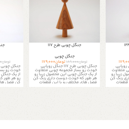
جنگل چوبی طرح 117
جنگ
جنگل چوبی
179,0
تومان
179,000
تومان
189,000
تومان
00
رویایی
جنگل چوبی طرح 117
جنگل رویایی
جنگل چوبی طر
ی متفاوت
خودت رو بساز مجموعه چوبی متفاوت
خودت رو بسا
ل زیبا رو
از یک جنگل چوبی این محصول زیبا رو
از یک جنگل 
ری رنگ کن
هر طور که خودت دوست داری رنگ کن
رو هر طور ک
 قطعات
فصل های مختلف رو با این قطعات
کن فصل های 
د
کافیه یه
خاص چوبی به تصویر بکشید
کافیه یه
خاص چوبی ب
اده هر
قلمو برداری و با چند رنگ ساده هر
قلمو برداری 
ن جنگل
رنگی که دلت میخواد به این جنگل
رنگی که دلت
بهتر رنگ
رویایی بدی برای رنگ آمیزی بهتر رنگ
رویایی بدی ب
د این
تمامی چوب ها روشن میباشد این
تمامی چوب 
 ماکت های
درخت های چوبی برای ساخت ماکت های
خصوصیا
یک دکوری
زیبا بسیار کاربردی هستند یک دکوری
نه و محل
عالی برای جاهای مختلف حونه و محل
رنگ بدنه : 
کار شما
چوب
اندازه ه
 :
خصوصیات محصول :
9 سانتی متر