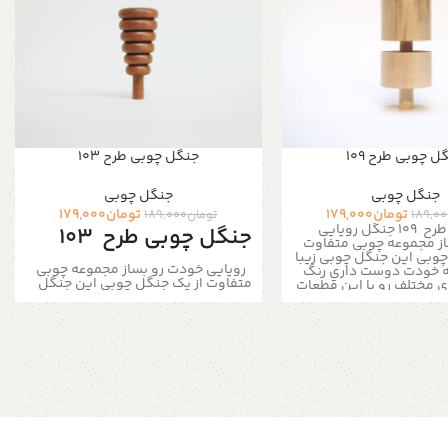
ل چوبی طرح 109
جنگل چوبی طرح 103
جنگل چوبی
جنگل چوبی
تومان
179,000
تومان
179,000
189,0
تومان
189,000
ح 109
جنگل رویایی
جنگل چوبی طرح 103
ز مجموعه چوبی متفاوت
چوبی این جنگل چوبی زیبا
رویایی خودت رو بساز مجموعه چوبی
ه خودت دوست داری رنگ
متفاوت از یک جنگل چوبی این جنگل
مختلف رو با این قطعات
چوبی زیبا رو هر طور که خودت دوست
ه تصویر بکشید
کافیه یه
داری رنگ کن فصل های مختلف رو با
و با چند رنگ ساده هر
این قطعات خاص چوبی به تصویر
 میخواد به این جنگل
بکشید
جنگل ها داستان های زیایی
رای رنگ آمیزی بهتر رنگ
دارند هر یک از روزی را در یک جنگل
ها روشن میباشد
خاص سپری کرده ایم و خاطراتی خوشی
ت محصول :
را در تاروپود شاخه های پر برگ درختان
تجربه کردیم کافیه یه قلمو برداری و با
چوب روشن جنس بدنه :
چند رنگ ساده هر رنگی که دلت میخواد
ا :
ارتفاع محصول : 8 الی
به این جنگل رویایی بدی برای رنگ
آمیزی بهتر رنگ تمامی چوب ها روشن