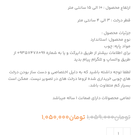
ارتفاع محصول : ۱۰ الی ۱۵ سانتی متر
قطر درخت : 3 الی 4 سانتی متر
جزئیات محصول :
نوع محصول: استاندارد
مواد پایه: چوب
برای اطلاعات بیشتر از طریق دایرکت و یا به شماره 09357478096 از
طریق واتساپ و تلگرام پیام بدید
لطفا توجه داشته باشید که به دلیل اختصاصی و دست ساز بودن درخت
های چوبی خریداری شده لزوما درخت های در تصویر نیست. ممکن است
بسیار کم متفاوت باشد،
تمامی محصولات دارای ضمانت ۱ ساله میباشد
تومان
1,059,000
تومان
1,050,000