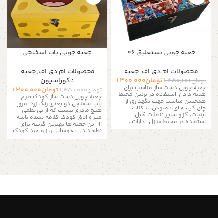
جعبه چوبی نستعلیق 06
جعبه چوبی باب اسفنجی
محصولات ام دی اف
,
جعبه
محصولات ام دی اف
,
جعبه
,
تومان
1,300,000
دکوراسیون
تومان
1,350,000
جعبه چوبی دست ساز مناسب برای
تومان
1,300,000
تومان
1,350,000
هدیه دادن
استفاده در تزئین محیط
جعبه چوبی دست ساز کودک طرح
همچنین مناسب جهت نگهداری از
باب اسفنجی دو بعدی رنگ زرد امروز
چای کیسه ای،دمنوش، شکلات،
هیچ مادری نیست که از بی نظمی
آبنبات، گز و سایر تنقلات
قابل
میز و اتاق کودک کلافه نشده باشه
استفاده در محیط منزل، ادارات ،
!!! این جعبه ها بهترین گزینه برای
کافی شاپ ها و مناسب برای نظم
نظم دادن به وسایل ریز و خرد کودک
دادن به زیور آلات و لوازم ریز است
شما هست
به دلیل سایز بزرگ تمامی
جعبه های چوبی دست ساز مناسب
برای هدیه دادن و استفاده در تزئین
سینی ها و جعبه ها فقط به
محیط
همچنین مناسب جهت
صورت پس کرایه و از طریق
نگهداری از چای کیسه ای،دمنوش،
شکلات، آبنبات، گز و سایر تنقلات
تیپاکس ارسال می شود
قابل استفاده در محیط منزل، ادارات ،
کافی شاپ ها و مناسب برای نظم
این جعبه ها برای پذیرایی در محیط
دادن به زیور آلات و لوازم ریز است
های رسمی و کاری نیز بسیار کاربرد
این جعبه ها برای پذیرایی در محیط
دارد علاوه بر اینکه از شلوغ شدن میز
های رسمی و کاری نیز بسیار کاربرد
شما جلوگیری می نمایند به شما این
دارد علاوه بر اینکه از شلوغ شدن میز
امکان را می دهند تا در یک محیط