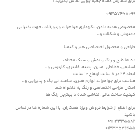
برای سفارش عمده جعبه چوبی تماس بگیرید :
09357478096
مخصوص هدیه دادن، نگهداری جواهرات وزیورآلات، جهت پذیرایی
دمنوش و شکلات و…
طراحی و محصول اختصاصی هنر و کیمیا
ده ها طرح و رنگ و نقش و سبک مختلف
اسلیمی، خطاطی، مدرن، پتینه، فانتزی، کارتونی و…
ابعاد ۲۴ در ۸ سانت ارتفاع ۱۰ سانت
مناسب برای جواهرات، لوازم هنری، ساعت، تی بگ و پذیرایی و…
امکان طراحی اختصاصی و رنگ به دلخواه شما
کیفیت ساخت عالی، نقاشی شده با بهترین رنگ ها
برای اطلاع از شرایط فروش ویژه همکاران، با این شماره ها در تماس
باشید
09113335582
01333536655