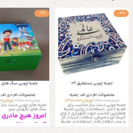
-4%
-4%
جعبه چوبی نستعلیق 02
جعبه چوبی سگ های ن
محصولات ام دی اف
,
جعبه
محصولات ام دی اف
,
تومان
1,300,000
تومان
00
تومان
1,350,000
تومان
1,350,000
جعبه چوبی دست ساز مناسب برای
جعبه های چوبی دست ساز 
هدیه دادن
استفاده در تزئین محیط
سگ های نگهبان سبز
همچنین مناسب جهت نگهداری از چای
امروز هیچ مادری
کیسه ای،دمنوش، شکلات، آبنبات، گز
و سایر تنقلات
قابل استفاده در محیط
که از بی نظمی میز
منزل، ادارات ، کافی شاپ ها و مناسب
برای نظم دادن به زیور آلات و لوازم ریز