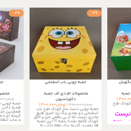
-4%
-4%
گهبان
جعبه چوبی باب اسفنجی
جعب
جعبه
محصولات ام دی اف
,
جعبه
,
محصول
1,300,0
دکوراسیون
تومان
,000
کودک طرح
جعبه چوبی د
تومان
1,300,000
تومان
1,350,000
هدیه دادن
جعبه چوبی دست ساز کودک طرح باب
همچنین منا
 نیست
اسفنجی دو بعدی رنگ زرد امروز هیچ
کیسه ای،دمن
مادری نیست که از بی نظمی میز و اتاق
و سایر تنقلا
 و اتاق
کودک کلافه نشده باشه !!! این جعبه
منزل، ادارات
ها بهترین گزینه برای نظم دادن به
برای نظم دادن
وسایل ریز و خرد کودک شما هست