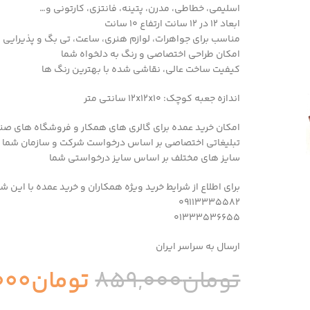
اسلیمی، خطاطی، مدرن، پتینه، فانتزی، کارتونی و…
ابعاد ۱۲ در ۱۲ سانت ارتفاع 10 سانت
مناسب برای جواهرات، لوازم هنری، ساعت، تی بگ و پذیرایی 
امکان طراحی اختصاصی و رنگ به دلخواه شما
کیفیت ساخت عالی، نقاشی شده با بهترین رنگ ها
اندازه جعبه کوچک: 12x12x10 سانتی متر
امکان خرید عمده برای گالری های همکار و فروشگاه های صن
تبلیغاتی اختصاصی بر اساس درخواست شرکت و سازمان شما و
سایز های مختلف بر اساس سایز درخواستی شما
برای اطلاع از شرایط خرید ویژه همکاران و خرید عمده با این ش
09113335582
01333536655
ارسال به سراسر ایران
تومان
859,000
تومان
000