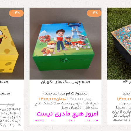
-4%
-4%
0
جعبه چوبی سگ های نگهبان
جعبه
جعبه
محصولات ام دی اف
,
جعبه
محصول
1,300,0
تومان
1,300,000
تومان
1,350,000
 برای
جعبه های چوبی دست ساز کودک طرح
تومان
,000
ئین محیط
سگ های نگهبان سبز
جعبه چوبی 
ری از چای
امروز هیچ مادری نیست
اسفنجی دو ب
نبات، گز
مادری نیست ک
ه در محیط
که از بی نظمی میز و اتاق
کودک کلافه 
ا و مناسب
ها بهترین گز
و لوازم ریز
وسایل ریز 