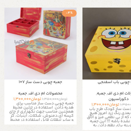
-4%
 چوبی باب اسفنجی
جعبه چوبی دست ساز 107
ات ام دی اف
,
جعبه
,
محصولات ام دی اف
,
جعبه
دکوراسیون
تومان
1,300,000
تومان
1,350,000
جعبه چوبی دست ساز مناسب برای
تومان
1,300,000
1,350
هدیه دادن
استفاده در تزئین محیط
دست ساز کودک طرح باب
همچنین مناسب جهت نگهداری از چای
عدی رنگ زرد امروز هیچ
کیسه ای،دمنوش، شکلات، آبنبات، گز
ه از بی نظمی میز و اتاق
و سایر تنقلات
قابل استفاده در محیط
نشده باشه !!! این جعبه
منزل، ادارات ، کافی شاپ ها و مناسب
ینه برای نظم دادن به
برای نظم دادن به زیور آلات و لوازم ریز
و خرد کودک شما هست