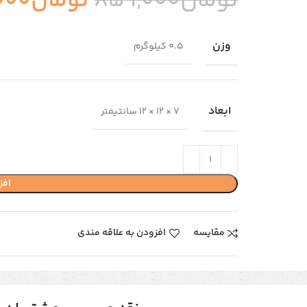
تومان
859,000
تومان
000
وزن
0.5 کیلوگرم
ابعاد
7 × 12 × 12 سانتیمتر
افز
مقایسه
افزودن به علاقه مندی