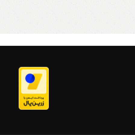
است
بی دست ساز مناسب برای
به دلیل سایز بزرگ تمامی سینی
 استفاده در تزئین محیط
سب جهت نگهداری از چای
ها و جعبه ها فقط به صورت پس
وش، شکلات، آبنبات، گز
کرایه و از طریق تیپاکس ارسال می
ت
قابل استفاده در محیط
 ، کافی شاپ ها و مناسب
شود
 به زیور آلات و لوازم ریز
ه ها برای پذیرایی در
این جعبه ها برای پذیرایی در محیط
می و کاری نیز بسیار
های رسمی و کاری نیز بسیار کاربرد دارد
لاوه بر اینکه از شلوغ شدن
علاوه بر اینکه از شلوغ شدن میز شما
یری می نمایند به شما
جلوگیری می نمایند به شما این امکان
 می دهند تا در یک محیط
را می دهند تا در یک محیط کوچک یک
ایی بهینه را تجربه کنید.
پذیرایی بهینه را تجربه کنید. شما
 هنر و کیمیا
براحتی متوانید از آنها برای نگدارای و
پذیرایی انواع تی بگ، شکلات، خشکبار
حصول اختصاصی هنرمندان
و آجیل و موارد دیگر استفاده نمایید.
ابعداد ۲۰در۲۰ دارای جداره های
جعبه چوبی هنری دست ساز
ناسب برای وسایل بازی
ات کودکان ,جواهرات،
ساخت ایرانو هنرمند ایرانی
 ساعت، تی بگ و پذیرایی
خت عالی، نقاشی شده با
یک محصول اصیل، زیبا، خاص و
ا طراجی درب دکوپاژ برای
نمادین برگرفته از فرهنگ و سنت و
ر از طریق دایرکت و یا به
رسوم ایرانی که عطر و بوی هنر ایرانی
شماره 09357478096 از طریق
را روی میز پذیرایی شما زنده میکند
رام پیام بدید آ
دمک چوبی
طراحی و محصول اختصاصی هنرمندان
تند من
ایرانی
ابعداد ۲۰در۲۰ دارای جداره های
جدا کننده مناسب برای جواهرات، لوازم
هنری، ساعت، تی بگ و پذیرایی و...
طراجی درب دکوپاژ برای اطلاعات بیشتر
از طریق دایرکت و یا به شماره
09357478096 از طریق واتساپ و