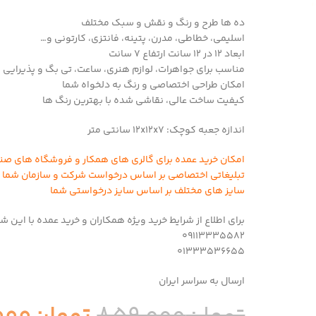
ده ها طرح و رنگ و نقش و سبک مختلف
اسلیمی، خطاطی، مدرن، پتینه، فانتزی، کارتونی و…
ابعاد ۱۲ در ۱۲ سانت ارتفاع ۷ سانت
مناسب برای جواهرات، لوازم هنری، ساعت، تی بگ و پذیرایی 
امکان طراحی اختصاصی و رنگ به دلخواه شما
کیفیت ساخت عالی، نقاشی شده با بهترین رنگ ها
اندازه جعبه کوچک: 12x12x7 سانتی متر
امکان خرید عمده برای گالری های همکار و فروشگاه های صن
تبلیغاتی اختصاصی بر اساس درخواست شرکت و سازمان شما و
سایز های مختلف بر اساس سایز درخواستی شما
برای اطلاع از شرایط خرید ویژه همکاران و خرید عمده با این ش
09113335582
01333536655
ارسال به سراسر ایران