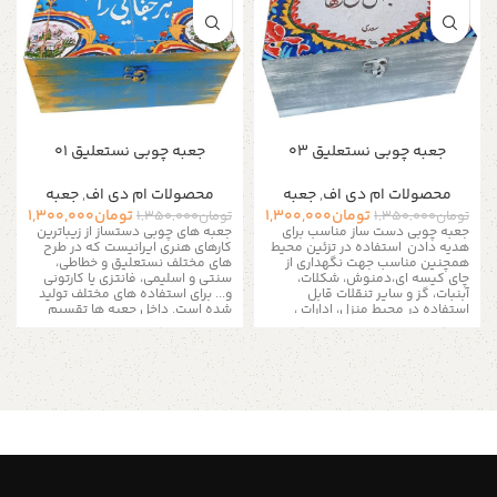
جعبه چوبی نستعلیق 03
جعبه چوبی نستعلیق 01
محصولات ام دی اف
,
جعبه
محصولات ام دی اف
,
جعبه
تومان
1,300,000
تومان
1,300,000
تومان
1,350,000
تومان
1,350,000
جعبه چوبی دست ساز مناسب برای
جعبه های چوبی دستساز از زیباترین
هدیه دادن
استفاده در تزئین محیط
کارهای هنری ایرانیست که در طرح
همچنین مناسب جهت نگهداری از
های مختلف نستعلیق و خطاطی،
چای کیسه ای،دمنوش، شکلات،
سنتی و اسلیمی، فانتزی یا کارتونی
آبنبات، گز و سایر تنقلات
قابل
و... برای استفاده های مختلف تولید
استفاده در محیط منزل، ادارات ،
شده است. داخل جعبه ها تقسیم
کافی شاپ ها و مناسب برای نظم
کننده های چوبی قابل جداسازی قرار
دادن به زیور آلات و لوازم ریز است
گرفته که استفاده از جعبه را برای
نگهداری زیورآلات و جواهرات یا جهت
به دلیل سایز بزرگ تمامی
پذیرایی و گذاشتن چای و دمنوش
سینی ها و جعبه ها فقط به
کیسه ای و انواع شیرینی ها و
شکلات های بسته بندی، گذاشتن و
صورت پس کرایه و از طریق
نظم دادن به لوازم و اسباب بازی های
تیپاکس ارسال می شود
ریز و درشت کودکان علاوه بر
استفاده اصلی بصورت یک جعبه
این جعبه ها برای پذیرایی در محیط
هدیه یکپارچه و نفیس فراهم میکند
های رسمی و کاری نیز بسیار کاربرد
رنگ : مثل عکس آبی نارنجی جنس :
دارد علاوه بر اینکه از شلوغ شدن میز
چوب