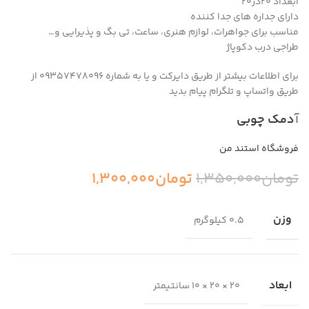
ابعداد ۲۰در۲۰
دارای جداره های جدا کننده
مناسب برای جواهرات، لوازم هنری، ساعت، تی بگ و پذیرایی و…
طراجی درب دکوپاژ
برای اطلاعات بیشتر از طریق دایرکت و یا به شماره 09357478096 از
طریق واتساپ و تلگرام پیام بدید
آ
دمک چوبی
فروشگاه استند من
تومان
1,350,000
تومان
1,300,000
وزن
0.5 کیلوگرم
ابعاد
20 × 20 × 10 سانتیمتر