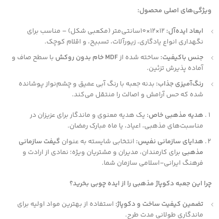
ویژگی‌های اصلی محصول:
ابعاد ایده‌آل:
12
×
12
×
10
سانتی‌متر (مکعبی شکل) – مناسب برای
نگهداری انواع یادگاری، زیورآلات، تسبیح، و اقلام کوچک.
جنس باکیفیت:
ساخته شده از
MDF خام بدون روکش
با سطح صاف و
آماده پذیرش تزئین.
رنگ‌آمیزی جذاب:
بدنه جعبه با رنگ آبی عمیق و چشم‌نواز پوشانده
شده که حس آرامش و اصالت را منتقل می‌کند.
هدیه مذهبی خاص:
یک هدیه معنوی و ماندگار برای عزیزان در
مناسبت‌های مذهبی، اعیاد، یا ماه مبارک رمضان.
هدایای سازمانی نفیس:
انتخابی شایسته به عنوان
گیفت سازمانی
مذهبی
برای کارمندان، مدیران و مشتریان ویژه؛ نمادی از ارادت و
فرهنگ ایرانی-اسلامی سازمان شما.
چرا این جعبه دکوپاژ مذهبی را از ایده چوبی بخرید؟
تضمین کیفیت ساخت و دکوپاژ:
استفاده از بهترین مواد اولیه برای
ماندگاری طولانی مدت طرح.