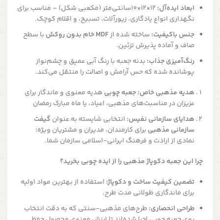
ابعاد ایده‌آل:
12
×
12
×
10
سانتی‌متر (مکعبی شکل) – مناسب برای
نگهداری انواع یادگاری، زیورآلات، تسبیح، و اقلام کوچک.
جنس باکیفیت:
ساخته شده از
MDF خام بدون روکش
با سطح
صاف و آماده پذیرش تزئین.
رنگ‌آمیزی جذاب:
بدنه جعبه با رنگ آبی عمیق و چشم‌نواز
پوشانده شده که حس آرامش و اصالت را منتقل می‌کند.
هدیه مذهبی خاص: جعبه چوبی
هدیه معنوی و ماندگار برای
عزیزان در مناسبت‌های مذهبی، اعیاد، یا ماه مبارک رمضان
هدایای سازمانی نفیس:
انتخابی شایسته به عنوان
گیفت
سازمانی مذهبی
برای کارمندان، مدیران و مشتریان ویژه؛
نمادی از ارادت و فرهنگ ایرانی-اسلامی سازمان شما.
چرا این جعبه دکوپاژ مذهبی را از ایده چوبی بخرید؟
تضمین کیفیت ساخت و دکوپاژ:
استفاده از بهترین مواد اولیه
برای ماندگاری طولانی مدت طرح.
طراحی انحصاری:
طرح‌های مذهبی-سنتی که به دقت انتخاب
روی جعبه چوبی اجرا شده‌اند تا ارزش معنوی محصول حفظ