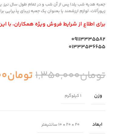
جعبه هدیه شب یلدا پس از آن شب و در تمام طول سال نیز، ی
زیورآلات، لوازم ارزشمند یا بعنوان یک جعبه زیبای پذیرایی 
برای اطلاع از شرایط فروش ویژه همکاران، با ای
09113335582
01333536655
تومان
1,350,000
تومان
00
وزن
1 کیلوگرم
ابعاد
20 × 20 × 10 سانتیمتر