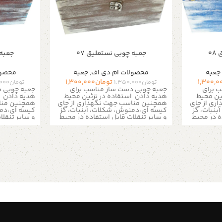
0
جعبه چوبی نستعلیق 07
جعبه 
جعبه
محصولات ام دی اف
,
جعبه
محصول
1,300,0
تومان
1,300,000
تومان
1,350,000
تومان
,000
 برای
جعبه چوبی دست ساز مناسب برای
جعبه چوبی د
ئین محیط
هدیه دادن
استفاده در تزئین محیط
هدیه دادن
ری از چای
همچنین مناسب جهت نگهداری از چای
همچنین منا
نبات، گز
کیسه ای،دمنوش، شکلات، آبنبات، گز
کیسه ای،دمن
ه در محیط
و سایر تنقلات
قابل استفاده در محیط
و سایر تنقلا
ا و مناسب
منزل، ادارات ، کافی شاپ ها و مناسب
منزل، ادارات
و لوازم ریز
برای نظم دادن به زیور آلات و لوازم ریز
برای نظم دادن
است
است
ی سینی
به دلیل سایز بزرگ تمامی سینی
به دلیل سا
صورت پس
ها و جعبه ها فقط به صورت پس
ها و جعبه
 ارسال می
کرایه و از طریق تیپاکس ارسال می
کرایه و از
شود
شود
در محیط
این جعبه ها برای پذیرایی در محیط
این جعبه ها 
کاربرد دارد
های رسمی و کاری نیز بسیار کاربرد دارد
های رسمی و ک
 میز شما
علاوه بر اینکه از شلوغ شدن میز شما
علاوه بر این
این امکان
جلوگیری می نمایند به شما این امکان
جلوگیری می ن
 کوچک یک
را می دهند تا در یک محیط کوچک یک
را می دهند 