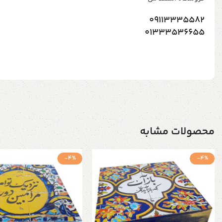
09113335582
01333536655
محصولات مشابه
-4%
-4%