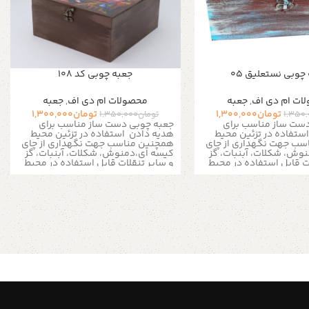
چوبی نستعلیق 05
جعبه چوبی کد 108
ات ام دی اف
,
جعبه
محصولات ام دی اف
,
جعبه
تومان
1,300,000
تومان
1,300,000
1,350
تومان
1,350,000
ست ساز مناسب برای
جعبه چوبی دست ساز مناسب برای
استفاده در تزئین محیط
هدیه دادن
استفاده در تزئین محیط
سب جهت نگهداری از چای
همچنین مناسب جهت نگهداری از چای
وش، شکلات، آبنبات، گز
کیسه ای،دمنوش، شکلات، آبنبات، گز
ت
قابل استفاده در محیط
و سایر تنقلات
قابل استفاده در محیط
 ، کافی شاپ ها و مناسب
منزل، ادارات ، کافی شاپ ها و مناسب
 به زیور آلات و لوازم ریز
برای نظم دادن به زیور آلات و لوازم ریز
است
یز بزرگ تمامی سینی
به دلیل سایز بزرگ تمامی سینی
 ها فقط به صورت پس
ها و جعبه ها فقط به صورت پس
 طریق تیپاکس ارسال می
کرایه و از طریق تیپاکس ارسال می
شود
برای پذیرایی در محیط
این جعبه ها برای پذیرایی در محیط
اری نیز بسیار کاربرد دارد
های رسمی و کاری نیز بسیار کاربرد دارد
که از شلوغ شدن میز شما
علاوه بر اینکه از شلوغ شدن میز شما
مایند به شما این امکان
جلوگیری می نمایند به شما این امکان
تا در یک محیط کوچک یک
را می دهند تا در یک محیط کوچک یک