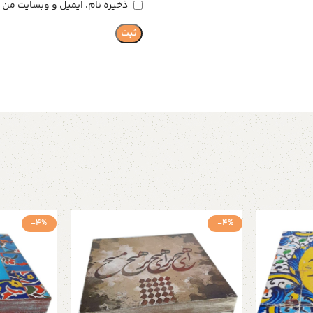
ذخیره نام، ایمیل و وبسایت من د
-4%
-4%