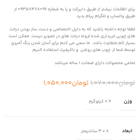
برای اطلاعات بیشتر از طریق دایرکت و یا به شماره 09357478096 از
طریق واتساپ و تلگرام پیام بدید
لطفا توجه داشته باشید که به دلیل اختصاصی و دست ساز بودن درخت
های چوبی خریداری شده لزوما درخت های در تصویر نیست. ممکن است
بسیار کم متفاوت باشد، ما سعی می کنم برای آسان شدن رنگ آمیزی
توسط شما از چوب های روشن و باکیفیت استفاده کنیم
تمامی محصولات دارای ضمانت ۱ ساله میباشد
تومان
1,070,000
تومان
1,050,000
وزن
0.9 کیلوگرم
ابعاد
8 × 3 سانتیمتر