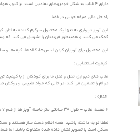
دارای 4 قلاب به شکل خودروهای نمادین است: تراکتور، هواپیما، ماشین و قایق
راه حل عالی صرفه جویی در فضا :
این آویز دیواری نه تنها یک محصول سرگرم کننده به اتاق کو
کمک می کنند
و همینطور
فرزندتان را تشویق می کند که وسا
این محصول
برای آویزان کردن لباس‌ها، کلاه‌ها، کیف‌ها و 
کیفیت استثنایی :
قلاب های دیواری حمل و نقل ما برای کودکان از با کیفیت 
دوام را تضمین می کند، در حالی که مواد طبیعی و روکش صاف
اندازه :
4 قفسه قلاب – ظول 30 سانتی متر فاصله آویز ها از هم 7 سانتی متر
لطفا توجه داشته باشید:
همه اقلام دست ساز هستند و ممکن
ممکن است با تصویر نشان داده شده متفاوت باشد، اما همه