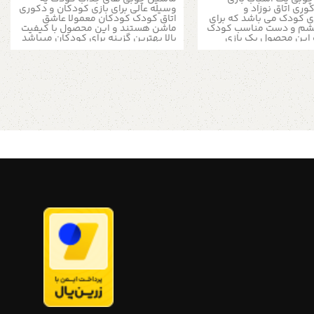
وری اتاق نوزاد و
وسیله عالی برای بازی کودکان و دکوری
ی کودک می باشد که برای
اتاق کودک کودکان معمولا عاشق
شم و دست مناسب کودک
ماشن هستند و این محصول با کیفیت
این محصول یک بازی
بالا بهترین گزینه برای کودکان میباشد
ی برای درست کردن شکل
برای ساخت این محصول به تمامی نکات
آموزش رنگ ها و مفهوم
دقت کرده ایم در طراحی
کتری است که این موارد را
محصولگانتخاب نوع چوبی سمباده
کودکانمان یاد بدهیم در
عالی برای رسیدن به سطح کاملا صیقلی
مروز تعداد زیادی از
و صاف کردن تمام گوشه های تیز و
های کودکان به سمت و
همینطور پوشش گیاهی روی سطح
ی و فناوری رفته است.
چوب تمامی رعایت این نکات باعث
ی‌های والدین در انتخاب
میشود که بهترین محصول را در دستان
ازی مناسب برای کودکشان
کودک خود ببینید لمس چوب روی
، کارآمدی و آموزشی بودن
سلامت روح و روان کودک بسیار تاثیر
یان انبوهی از بازی‌های
دارد دارد. چوب بخشی از طبیعت است.
نوز هم تعدادی اسباب
و اسباب بازی های چوبی، جزئی از
مانند بازی چوبی، پازل
طبیعت که قابل برگشت به طبیعت
‌های ساختنی وجود دارند
است. در مقابل اسباب بازی های چوبی،
ادی برای کودک دارند. این
مافیای اسباب بازی پلاستیکی قرار دارد.
دلیل استفاده از تکه‌های
اما آیا تا به حال به عبارت Free BPA روی
عنوان به سلامت کودک
اسباب بازی پلاستکی که برای کودکتان
ی‌کنند و سازگار با محیط
میخرید دقت کرده اید؟ پس انتخاب
 فواید بازی چوبی دوام
یک اسباب بازی چوبی خوب را به هیچ
تداعی‌کننده محیط طبیعی
وجه فراموش نکنید. ما یکی از بهترین
 خلاقیت سازگاری با محیط
تولیدکنندگان اسباب بازی چوبی را با
ی بر مهارت حرکتی انواع
بهترین بها همراه خود داریم.
وبی، ساختنی و پازل پازل
ماشین باری چوبی چگونه
اع مختلف دو و سه بعدی
د. رشد مهارت حل مسأله،
ساخته میشود
ناختی، تصویر‌سازی
ش دقت و تمرکز فرد از
زی با پازل چوبی در انواع