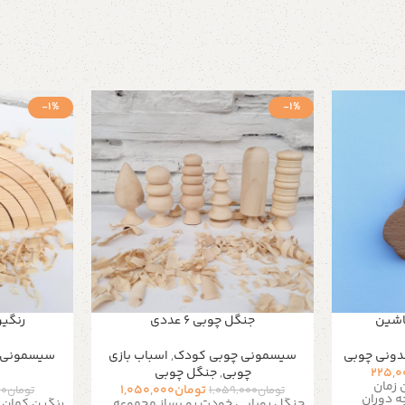
-1%
-1%
اشین
جنگل چوبی ۶ عددی
رنگین 
دونی چوبی
سیسمونی چوبی کودک
,
اسباب بازی
سیسمونی 
225,0
چوبی
,
جنگل چوبی
 زمان
تومان
1,050,000
تومان
1,059,000
تومان
00
ه دوران
جنگل رویایی خودت رو بساز مجموعه
رنگین کمان 