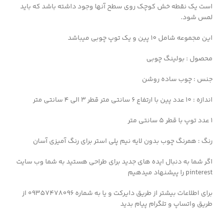
است یک نقطه خش کوچک روی سطح آنها وجود داشته باشد که باید
لمس شود.
این مجموعه شامل ۱۰ پین و یک توپ چوبی میباشد
محصول :
بولینگ چوبی
جنس : چوب ساده روشن
اندازه : ۱۰ عدد پین با ارتفاع ۶ سانتی متر قطر ۳ الی ۴ سانتی متر
۱ عدد توپ با قطر ۵ سانتی متر
رنگ : همرنگ چوب بدون لایه نیم پلی استر برای رنگ آمیزی آسان
اگر شما به دنبال ایده های جدید برای طراحی هستید به شما وب سایت
pinterest را پیشنهاد میدهیم
برای اطلاعات بیشتر از طریق دایرکت و یا به شماره 09357478096 از
طریق واتساپ و تلگرام پیام بدید