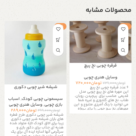
محصولات مشابه
-3%
-1%
قرقره چوبی نخ پیچ
وسایل هنری چوبی
تومان
720,000
تومان
729,000
شیشه شیر چوبی دکوری
۶ عدد قرقره چوبی نخ پیچ
این مهره های نخ پیچ چوبی مدل
قدیمی مناسب برای پیچیدن، روبان،
سیسمونی چوبی کودک
,
اسباب
طناب، نخ های گلدوزی و غیره شما
بازی چوبی
,
وسایل هنری چوبی
می توانید با رنگ آمیزی متنوع و این
مهرهای نخ پیچ
چوبی را برای پروژه
تومان
289,000
تومان
299,000
های هنری و صنایع دستی استفاده
شیشه شیر چوبی دکوری طرح قطره
کنید این مجموعه برای بچه ها عالی
های باران شیشه شیر چوبی دکوری
است
تخیلت را محدود نکن!
قبل از
زیبا برای اتاق کودک تازه متولد شده
خرید، لطفا توضیحات فروشگاه برای
هدیه ای جذاب برای دکور بازی و
محصولات و شرایط و ضوابط خرید
سرگرمی آنها اندازه ایده آل برای یک
محصولا دست ساز را مطالعه کنید.