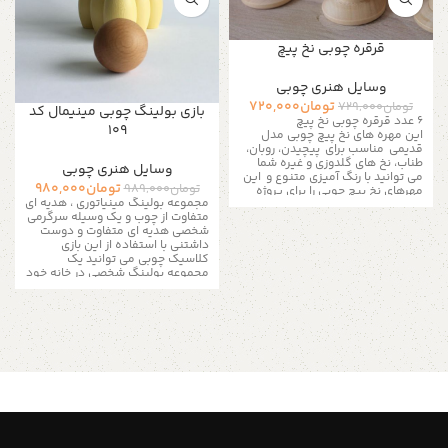
قرقره چوبی نخ پیچ
وسایل هنری چوبی
تومان
720,000
تومان
729,000
بازی بولینگ چوبی مینیمال کد
۶ عدد قرقره چوبی نخ پیچ
۱۰۹
این مهره های نخ پیچ چوبی مدل
قدیمی مناسب برای پیچیدن، روبان،
طناب، نخ های گلدوزی و غیره شما
وسایل هنری چوبی
می توانید با رنگ آمیزی متنوع و این
تومان
980,000
تومان
989,000
مهرهای نخ پیچ
چوبی را برای پروژه
مجموعه بولینگ مینیاتوری ، هدیه ای
های هنری و صنایع دستی استفاده
متفاوت از چوب و یک وسیله سرگرمی
کنید این مجموعه برای بچه ها عالی
شخصی هدیه ای متفاوت و دوست
است
تخیلت را محدود نکن!
قبل از
داشتنی
با استفاده از این بازی
خرید، لطفا توضیحات فروشگاه برای
کلاسیک چوبی می توانید یک
محصولات و شرایط و ضوابط خرید
مجموعه بولینگ شخصی در خانه خود
محصولا دست ساز را مطالعه کنید.
ایجاد کنیدیک سرگرمی
عالی برای
این محصولات بدون روکش و کاملآ
همه سنین: از کودکان نو پا ، پیش
همرنگ چوب های استفاده شده و
دبستانی ها و حتی کودکان در سن
روشن هست تصاویر تا حد بسیار به
مدرسه تا والدینشان که می توانند در
رنگ های واقعی محصول نزدیک است
تفریح و سرگرمی و بازی با پین های
.
با این حال، با توجه به عکاسی و
چوبی به فرزندانشان بپیوندند.
در
نظارت بر تنظیم رنگ، تفاوت های جزئی
اینجا یک فرصت برای راه اندازی بازی
می تواند مشاهده شود
در صورتی
بولینگ خود خواهید داشت
این
که تعداد بیشتری میخواهید
مجموعه با ۶ پین و یک توپ آماده
میتوانید دو و یا چند سری این
است.
این مجموعه یک بازی عالی برای
شمعدان ها را خریداری کنید
این
دورهمی های دوستانه است
در
مهره نخ پیچ صاف هستند ، اما گاهی
صورتی که تعداد بیشتری میخواهید
اوقات ممکن است یک نقطه خش