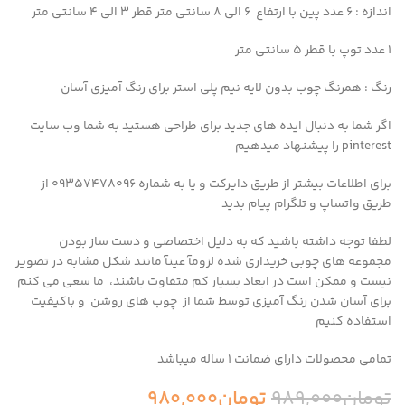
اندازه : ۶ عدد پین با ارتفاع ۶ الی ۸ سانتی متر قطر ۳ الی ۴ سانتی متر
۱ عدد توپ با قطر ۵ سانتی متر
رنگ : همرنگ چوب بدون لایه نیم پلی استر برای رنگ آمیزی آسان
اگر شما به دنبال ایده های جدید برای طراحی هستید به شما وب سایت
pinterest را پیشنهاد میدهیم
برای اطلاعات بیشتر از طریق دایرکت و یا به شماره 09357478096 از
طریق واتساپ و تلگرام پیام بدید
لطفا توجه داشته باشید که به دلیل اختصاصی و دست ساز بودن
مجموعه های چوبی خریداری شده لزومآ عینآ مانند شکل مشابه در تصویر
نیست و ممکن است در ابعاد بسیار کم متفاوت باشند، ما سعی می کنم
برای آسان شدن رنگ آمیزی توسط شما از چوب های روشن و باکیفیت
استفاده کنیم
تمامی محصولات دارای ضمانت ۱ ساله میباشد
تومان
989,000
تومان
980,000