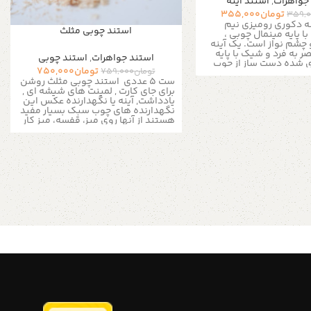
جواهرات
,
استند آینه
تومان
355,000
359,
نه دکوری رومیزی نیم
استند چوبی مثلث
ا پایه مینمال چوبی ،
و چشم نواز است.
یک آینه
 به فرد و شیک با پایه
استند جواهرات
,
استند چوبی
شده دست ساز از چوب
تومان
750,000
تومان
759,000
 برای سفره هفت سین
ست 5 عددی استند چوبی مثلث روشن
یادگاری و هدیه عالی برای
برای جای کارت , لمینت های شیشه ای ,
لیغاتی این
محصول با
یادداشت, آینه یا نگهدارنده عکس این
ک هدیه متفکرانه برای
نگهدارنده های چوب سبک بسیار مفید
ت
این آینه مینمال جدید ما
هستند از آنها روی میز، قفسه، میز کار
چشم نواز، زیبا و خاص
خود استفاده کنید... جاهای شماره میز
اضافه می کند.
این
چوبی ما از چوب سفید امروزی ساخته
هام از طرح مینمال یک
شده است و برای گیفت عکس های
است.
این آینه آرایشی زیبا
عروسی کوچک بسیار مناسب است این
وبی ارائه می شود
آینه‌ها
استند ها در سمینار ها و جلسات کاری
ه های اصلی در دکوراسیون
به میزبان کمک می کند تا جایی برای
 کار هستند و جلوه‌ای
قرار دادن شماره میز, کارت و هدایا
به فرد به فضاهای داخلی
داشته باشند . نگهدارنده‌های چوبی ما
‌ها علاوه بر اینکه به شما
کارت‌های چاپی، کارت پستال و موارد
 می‌دهند که به خود نگاه
دیگر به زیبایی نشان میدهد همچنین
 منزلتان نیز جلوه‌ی خاص
می توانید از آنها برای نمایش عکس
ر به دنبال یک دکوری
های خانوادگی، پولاروید، بلیط، آثار
هستید، آینه های ما می
هنری کودکان و موارد دیگر استفاده
ای متفاوت باشد با گذر
کنید. این هولدرهای چوبی ساده و زیبا
رات اساسی در سبک
ساخته شده‌اند و لبه‌های سمباده
ا توجه به تغییرات ظاهری
خورده دارند و یک حس طبیعی و
ن ها ، آینه های دکوری
مینیمالیستی به میز شما می‌دهند.
 حفظ نموده اند این
لطفاً توجه داشته باشید که تنوع رنگ و
ا حفظ باطن خود در
رگه چوب از ویژگی‌های طبیعی استند
ی، فرمی مینیمال و امروزی