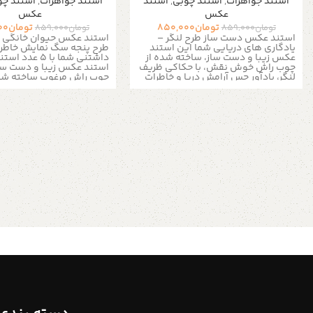
استند جواهرات
,
استند چوبی
,
استند
استند جواهرات
,
استند چو
عکس
عکس
تومان
850,000
تومان
00
تومان
859,000
تومان
859,000
استند عکس دست ساز طرح لنگر –
استند عکس حیوان خانگی د
یادگاری های دریایی شما این استند
طرح پنجه سگ نمایش خاطر
عکس زیبا و دست ساز، ساخته شده از
داشتنی شما با 5 
چوب راش خوش نقش، با حکاکی ظریف
استند عکس زیبا و دست ساز،
لنگر، یادآور حس آرامش دریا و خاطرات
چوب راش مرغوب ساخته شد
سفرهای دریایی شما خواهد بود. 5
حکاکی ظریف پنجه سگ، این
عدد استند عکس چوبی این استند نه
تنها یک نگهدارنده عکس کا
تنها مکانی شیک برای نمایش عکس
بلکه یک وسیله دکوری دو
های مورد علاقه تان است بلکه به
برای هر خانه ای است که عش
عنوان یک عنصر دکوری با تم دریایی،
حیوانات در آن جریان دارد.
جلوه ای خاص به فضای شما می بخشد.
ویژگی های کلیدی:
ویژگی های برجسته:
ساخت دست:
شما یک محصو
ساخت دستی با کیفیت:
این تولید
به فرد و با کیفیت دریافت 
دستی تضمین کننده کیفیت بالا و
حاصل کار دست است، نه تول
منحصر به فرد بودن هر قطعه است و
ماشینی.
چوب راش طبیعی:
آن را از تولیدات انبوه ماشینی متمایز
چوب راش نه تنها استحکام 
می کند.
چوب راش طبیعی و بادوام:
استند را تضمین می کند بلک
استفاده از چوب راش مرغوب، استحکام
زیبایی طبیعی چوب، حس دل
و طول عمر بالای این استند را تضمین
فضای شما می بخشد.
حکاکی
می کند. بافت و گرمای طبیعی چوب،
پنجه سگ:
عشق و علاقه شما
حس دلپذیری به محیط اطراف می
حیوانات خانگی را به زیبایی
بخشد.
حکاکی لیزری طرح لنگر:
نقش
می کشد و آن را به هدیه ای 
زیبای لنگر که با استفاده از فناوری لیزر
برای صاحبان سگ تبدیل می
بر روی چوب حک شده است، نمادی از
چندگانه:
این استند نه تنها 
ثبات، امید و سفرهای دریایی است و به
نگهداری عکس ها مناسب ا
این استند شخصیتی منحصر به فرد می
می توانید از آن برای نمایش
بخشد.
مناسب برای انواع کارت ها و
پستال ها، کارت های تبریک