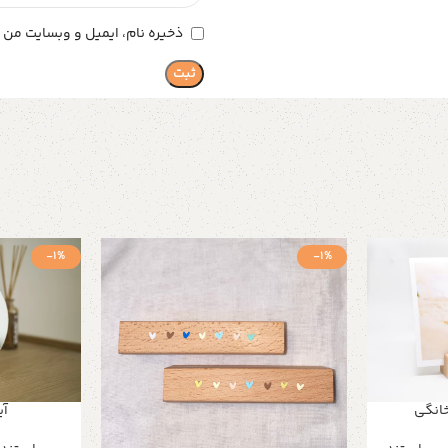
ذخیره نام، ایمیل و وبسایت من د
-1%
-1%
انگی
آی