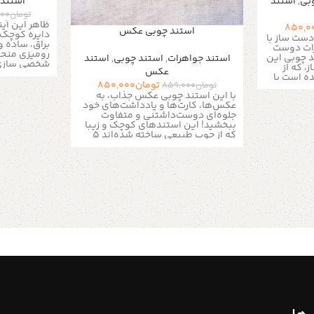
بی
,
استند
استند 
تومان
000
ظاهر این آی
850,0
استند چوبی عکس
دایره کوچک ب
ست ساز با
براق، ساده 
ات دوست
رومیزی منحصر
عدد استند چوبی این
استند جواهرات
,
استند چوبی
,
استند
شخصی سازی 
 که از
عکس
روس
مناسب
ه است با
,هدیه تولد، 
تومان
850,000
تومان
859,000
 استند نه
گیفت های تب
با این استند چوبی عکس جذاب، به
ربردی است
پایه چوبی ی
عکس‌ها، کارت‌ها و یادداشت‌های خود
ست داشتنی
شرکت هاس
جلوه‌ای دوست‌داشتنی و متفاوت
ق به
یک اکسسوری 
ببخشید! این استندهای کوچک و زیبا
به خانه شما 
که از چوب طبیعی ساخته شده‌اند 5
محصول با ال
عدد استند عکس با طراحی ساده و در
آیتم تزئینی 
عین حال شیک خود، می‌توانند به
ل منحصر
با یک پایه چ
عنوان یک وسیله کاربردی و یک عنصر
می کنید که
یکی از گزین
دکوراتیو دلنشین در منزل، محل کار یا
ید انبوه
منزل و محیط
مراسم‌های خاص شما مورد استفاده
استفاده از
خاص و منحصر
قرار بگیرند. ویژگی‌ها: جنس: چوب
و دوام این
ببخشند. آینه
طبیعی طول: 10 سانتی‌متر عرض: حدود
ه گرما و
این امکان را
3 سانتی‌متر ارتفاع: حدود 2 سانتی‌متر
نشینی به
کنید به دکور
عرض شیار: حدود 3 میلی‌متر دارای
 لیزری
می دهند. اگ
شیارهای متعدد برای قرار دادن کارت‌ها
 به
ساده و شیک 
و عکس‌ها در زوایای مختلف تزئین شده
 به تصویر
تواند گزینه 
با نقوش ظریف و رنگارنگ قلب‌های
ایده آل
زمان و تغیی
کوچک که به آن جلوه‌ای خاص و
 کند.
کاربرد
دکوراسیون‌ ب
منحصربه‌فرد بخشیده است. کاربرد:
برای
بعضی از الما
ایده‌آل برای نگهداری عکس‌های
ست بلکه
اصالت خود را
یادگاری، کارت پستال‌ها و آثار هنری
 کارت
محصول نیز ب
کوچک مناسب برای استفاده به عنوان
 و یادداشت
فرهنگ ایران
جا کارتی اسم در میزهای عروسی و