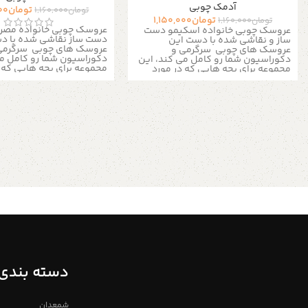
آدمک چوبی
تومان
00
تومان
1,160,000
تومان
1,150,000
تومان
1,160,000
عروسک چوبی خانواده مصری
عروسک چوبی خانواده اسکیمو دست
دست ساز نقاشی شده با 
ساز و نقاشی شده با دست
این
عروسک های چوبی سرگرمی
عروسک های چوبی سرگرمی و
دکوراسیون شما رو کامل می
دکوراسیون شما رو کامل می کند، این
مجموعه برای بچه هایی که 
مجموعه برای بچه هایی که در مورد
مصر باستان یاد می گیرند 
اسکیمو ها ساکنین قطب جنوب یاد
آنها یک اسباب بازی تخیلی ب
می گیرند مناسب است.
آنها یک اسباب
هستند، فرزند شما می توان
بازی تخیلی بزرگ هستند، فرزند شما می
های بازی با این عروسک ها 
تواند ساعت های بازی با این عروسک
بزند.
این مجموعه
ها را به هم بزند.
این مجموعه با 4
می شود.
محصول : عروسک 
عروسک عرضه می شود.
محصول :
جنس : چوب ساده روشن اند
عروسک چوبی جنس : چوب ساده
روشن اندازه : طول ۸ الی ۹ سانتی متر
متر رنگ : نقاشی شده با لای
عرض ۳ الی ۴ سانتی متر رنگ : نقاشی
استر برای رنگ آمیزی آسان ب
شده با لایه نیم پلی استر برای رنگ
بیشتر از طریق دایرکت و یا 
آمیزی آسان برای اطلاعات بیشتر از
09357478096 از طر
طریق دایرکت و یا به شماره
تلگرام پیام بدید لطفا توجه
09357478096 از طریق واتساپ و
باشید که به دلیل اختصاص
تلگرام پیام بدید لطفا توجه داشته
ساز بودن مجموعه های چوب
باشید که به دلیل اختصاصی و دست
شده لزومآ عینآ مانند شکل 
ساز بودن مجموعه های چوبی خریداری
تصویر نیست و ممکن است د
شده لزومآ عینآ مانند شکل مشابه در
بسیار کم متفاوت باشند، ت
تصویر نیست و ممکن است در ابعاد
محصولات دارای ضمانت ۱ ساله میباشد
بسیار کم متفاوت باشند، ما سعی می
فروشگاه استند من
آویز ک
کنم برای آسان شدن رنگ آمیزی توسط
دسته بندی 
چوبی
شما از چوب های روشن و باکیفیت
استفاده کنیم تمامی محصولات دارای
ضمانت ۱ ساله میباشد
شمعدان