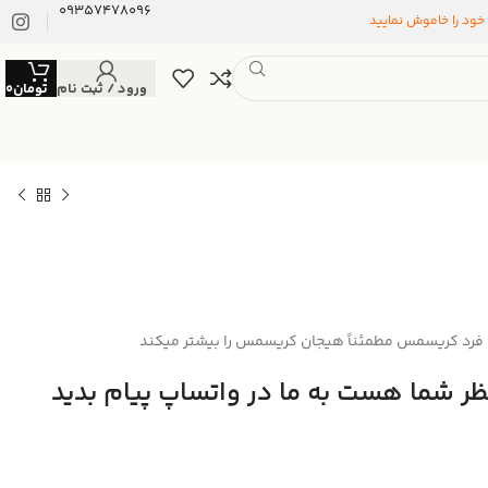
09357478096
 خود را خاموش نمایید
ورود / ثبت نام
تومان
0
فرد کریسمس مطمئناً هیجان کریسمس را بیشتر میکند
 شما هست به ما در واتساپ پیام بدید