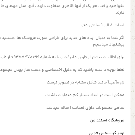
نخواهید یافت. هر یک از آنها ظاهری متفاوت دارند ، آنها مدل موهای
دارند.
ابعاد: 8 الی 9سانتی متر.
پیشنهاد میدهیم
برای اطلاعات بیشتر از طریق دایرکت و یا به شماره 09357478096 از طریق واتساپ و تلگرام پیام بدید
لطفا توجه داشته باشید که به دلیل اختصاصی و دست ساز بودن مجموع
لزومآ عینآ مانند شکل مشابه در تصویر نیست
ممکن است در ابعاد بسیار کم متفاوت باشند،
تمامی محصولات دارای ضمانت ۱ ساله میباشد
فروشگاه استند من
آویز کریسمس چوبی