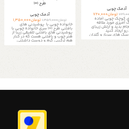
طرح 101
آدمک چوبی
تومان
720,000
آدمک چوبی
729,0
ی کوچک چوبی آماده
تومان
1,350,000
تومان
1,359,000
 آمیزی مورد علاقه
خانواده چوبی با پوشیدنی های
جام بدید و ارتش زیبای
بافتنی طرح 101 سری خانواده چوبی با
رو ایجاد کنید
پوشیدنی های بافتنی تلفیقی زیبا از
وسک های سرباز و گلدان
هنر چوب و بافتنی هست که در کنار
رنگ خاص را به ارمغان می
هم ترکیبی گرم و دوست داشتنی
دکان اجازه می دهد تا آنها
ایجاد کرده است این عروسک های
هند. تمام قطعات صاف و
کوچک چوبی آماده هستند تا رنگ
ن رسید.
آمیزی مورد علاقه خودتون را انجام بدید
ن کمک بگیرید و طرح ارتش
و طرح های زیبای مورد نظرتون رو ایجاد
دتون رو ایجاد کنید
این
کنید از خلاقیتتون کمک بگیرید و طرح
رنگی مخصوص به خودتون رو ایجاد
وسک چوبی جنس : چوب
کنید این مجموعه با ۷ عروسک عرضه
ساده روشن اندازه : طول ۹ سانتی متر
می شود. محصول : عروسک چوبی +
عرض ۳ الی ۴ سانتی متر رنگ : همرنگ
پوشیدنی های بافتنی جنس : چوب
 نیم پلی استر برای رنگ
ساده روشن اندازه کلی : طول ۹ سانتی
گر شما به دنبال ایده های
متر عرض ۳ الی ۴ سانتی متر پدر :طول
راحی هستید به شما وب
۹ سانتی متر عرض ۳ الی ۴ سانتی متر
سایت pinterest را پیشنهاد میدهیم
مادر :طول ۸ سانتی متر عرض ۳ الی ۴
 بیشتر از طریق دایرکت و یا
سانتی متر دختر :طول ۷ سانتی متر
به شماره 09357478096 از طریق
عرض ۳ الی ۴ سانتی متر پسر: طول ۶
رام پیام بدید لطفا توجه
سانتی متر عرض ۳ الی ۴ سانتی متر
 که به دلیل اختصاصی و
پسر کوچک : ۵ سانتی متر عرض ۳ الی ۴
دن مجموعه های چوبی
سانتی متر نی نی :طول ۴ سانتی متر
لزومآ عینآ مانند شکل
عرض ۲ الی ۳ سانتی متر رنگ : همرنگ
صویر نیست و ممکن است
چوب بدن لایه نیم پلی استر برای رنگ
ار کم متفاوت باشند، ما
آمیزی آسان اگر شما به دنبال ایده های
 برای آسان شدن رنگ