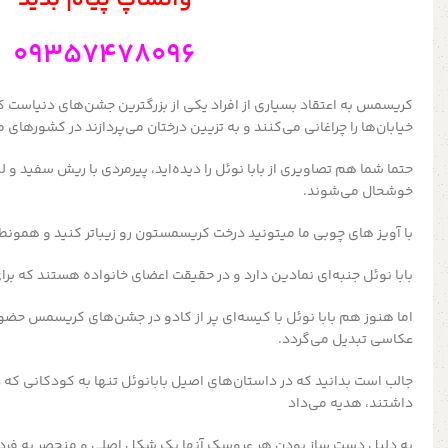
09357478096
کریسمس به اعتقاد بسیاری از افراد یکی از بزرگترین جشن‌های دنیاست ک
خیابان‌ها را چراغانی می‌کنند و به تزیین درختان می‌پردازند در کشورها
حتما شما هم تصاویری از بابا نوئل را دیده‌اید، پیرمردی با ریش سفید و
خوشحال می‌شوند.
با آویز های چوبی ما میتونید درخت کریسمستون رو زیباتر کنید و همونط
بابا نوئل جنبه‌ای نمادین دارد و در حقیقت اعضای خانواده هستند که برا
اما هنوز هم بابا نوئل با کیسه‌ای پر از کادو در جشن‌های کریسمس حضور 
عکاسی تبدیل می‌گردد.
جالب است بدانید که در داستان‌های اصیل بابانوئل تنها به کودکانی که
داشتند، هدیه می‌داد
به دلیل دست ساز بودن هر عروسک آنها یک شکل اصلی و منحصر به فرد د