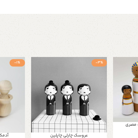
-1%
-3%
 مصری
عروسک چارلی چاپلین
آدمک 