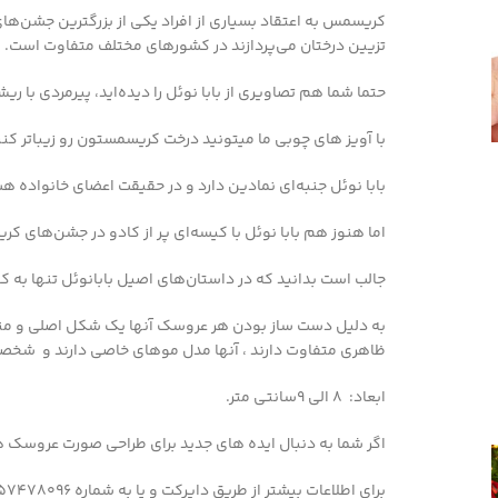
کریسمس به اعتقاد بسیاری از افراد یکی از بزرگترین جشن‌های 
تزیین درختان می‌پردازند در کشورهای مختلف متفاوت است.
حتما شما هم تصاویری از بابا نوئل را دیده‌اید، پیرمردی ب
با آویز های چوبی ما میتونید درخت کریسمستون رو زیباتر کن
بابا نوئل جنبه‌ای نمادین دارد و در حقیقت اعضای خانواده ه
اما هنوز هم بابا نوئل با کیسه‌ای پر از کادو در جشن‌های ک
جالب است بدانید که در داستان‌های اصیل بابانوئل تنها به 
به دلیل دست ساز بودن هر عروسک آنها یک شکل اصلی و منحصر
ظاهری متفاوت دارند ، آنها مدل موهای خاصی دارند و شخص
ابعاد: 8 الی 9سانتی متر.
اگر شما به دنبال ایده های جدید برای طراحی صورت عروسک ها هستید به شما وب
برای اطلاعات بیشتر از طریق دایرکت و یا به شماره 09357478096 از طریق واتساپ و تلگرام پیام بدید