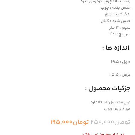
رنگ بدنه : چوب گردویی تیره
جنس بدنه : چوب
رنگ شید : کرم
جنس شید : کتان
سیم : ۳ متر
سرپیچ : E21
اندازه ها :
طول : 69.5
عرض : 35.5
جزئیات محصول :
نوع محصول: استاندارد
مواد پایه: چوب
تومان
250,000
تومان
195,000
در انبار موجود نمی باشد