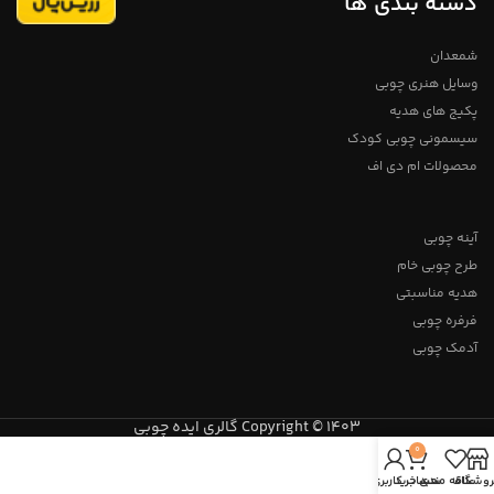
دسته بندی ها
تلگرام پیام بدید
لطفا توجه داشته
باشید که به دلیل اختصاصی و دست
ساز بودن درخت های چوبی خریداری
شده لزوما درخت های در تصویر
شمعدان
نیست.
ممکن است بسیار کم
وسایل هنری چوبی
متفاوت باشد، ما سعی می کنم برای
آسان شدن رنگ آمیزی توسط شما از
پکیج های هدیه
چوب های روشن و باکیفیت استفاده
کنیم
تمامی محصولات دارای ضمانت ۱
سیسمونی چوبی کودک
ساله میباشد
خانواده چوبی طرح ۲۴
فروشگاه استند من
محصولات ام دی اف
آینه چوبی
طرح چوبی خام
هدیه مناسبتی
فرفره چوبی
آدمک چوبی
Copyright © 1403 گالری ایده چوبی
0
روشگاه
علاقه مندی
سبد خرید
حساب کاربری من