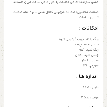
کشور سازنده:
تمامی قطعات به طور کامل ساخت ایران هستند
ضمانت محصول:
ضمانت مرجوعی کالای معیوب و 12 ماه ضمانت
تمامی قطعات
امکانات :
رنگ بدنه : چوب گردویی تیره
جنس بدنه : چوب
رنگ شید : کرم
جنس شید : کتان
سیم : ۳ متر
سرپیچ : E21
اندازه ها :
طول : 69.5
عرض : 35.5