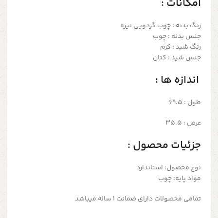
امکانات :
رنگ بدنه : چوب گردویی تیره
جنس بدنه : چوب
رنگ شید : کرم
جنس شید : کتان
اندازه ها :
طول : 69.5
عرض : 35.5
جزئیات محصول :
نوع محصول: استاندارد
مواد پایه: چوب
تمامی محصولات دارای ضمانت ۱ ساله میباشد