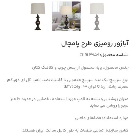
آباژور رومیزی طرح پامچال
شناسه محصول:
CHRL3959
جنس محصول:
پایه محصول از جنس چوب و کلاهک کتان
نوع سرپیچ:
یک عدد سرپیچ معمولی با قابلیت نصب لامپ (ال ای دی،کم
مصرف،رشته ای) تا توان 100 وات(E27)
میزان روشنایی:
بسته به لامپ مورد استفاده ، فضایی در حدود 10 متر
مربع را روشن می نماید
موارد استفاده:
فضاهای داخلی
کشور سازنده:
تمامی قطعات به طور کامل ساخت ایران هستند