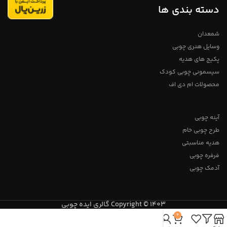
دسته بندی ها
شمعدان
وسایل هنری چوبی
پکیج های هدیه
سیسمونی چوبی کودک
محصولات ام دی اف
آینه چوبی
طرح چوبی خام
هدیه مناسبتی
فرفره چوبی
آدمک چوبی
Copyright © 1403 گالری ایده چوبی
0