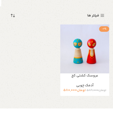
فیلتر ها
-2%
عروسک کشتی کج
آدمک چوبی
تومان
580,000
تومان
589,000