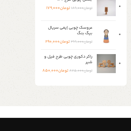
تومان
179,000
تومان
189,000
عروسک چوبی اِیمی سریال
بیگ بنگ
تومان
290,000
تومان
299,000
راکر دکوری چوبی طرح فیل و
شیر
تومان
850,000
تومان
875,000
Shop Now