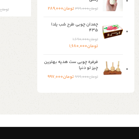
تومان
289,000
تومان
299,000
تومان
چمدان چوبی طرح شب یلدا
۴۳۵
تومان
1,690,000
تومان
1,680,000
فرفره چوبی ست هدیه بهترین
چیز تو دنیا
تومان
997,000
تومان
999,000
Shop Now