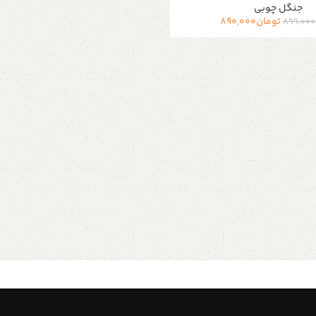
جنگل چوبی
تومان
890,000
899,000