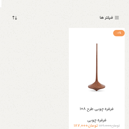
فیلتر ها
-1%
فرفره چوبی طرح 108
فرفره چوبی
تومان
187,000
تومان
189,000