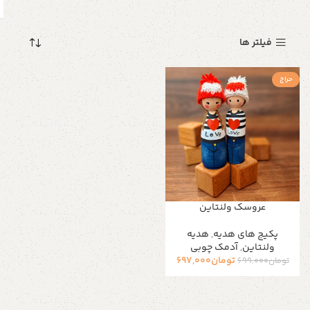
فیلتر ها
حراج
عروسک ولنتاین
پکیج های هدیه
,
هدیه
ولنتاین
,
آدمک چوبی
تومان
697,000
تومان
699,000