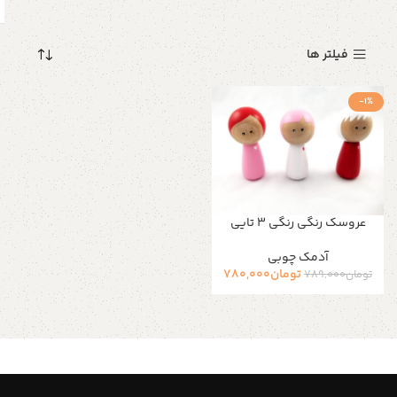
فیلتر ها
-1%
عروسک رنگی رنگی ۳ تایی
آدمک چوبی
تومان
780,000
تومان
789,000