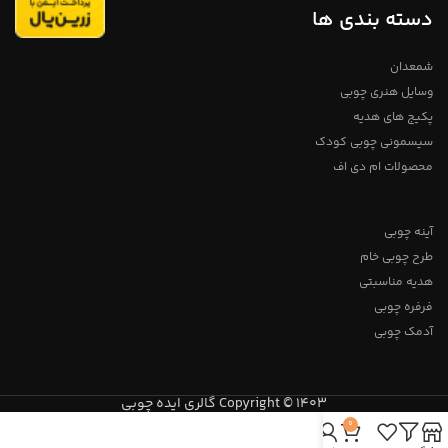
دسته بندی ها
شمعدان
وسایل هنری چوبی
پکیج های هدیه
سیسمونی چوبی کودک
محصولات ام دی اف
آینه چوبی
طرح چوبی خام
هدیه مناسبتی
فرفره چوبی
آدمک چوبی
Copyright © 1403 گالری ایده چوبی
0