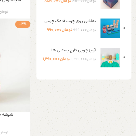
سیسمونی چ
تومان
850,000
تومان
859,000
و
تومان
نقاشی روی چوب آدمک چوبی
-3%
تومان
990,000
تومان
999,000
آویز چوبی طرح بستنی ها
تومان
1,290,000
تومان
1,299,000
Shop Now
شیشه شی
و
تومان