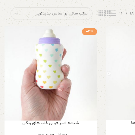
24
18
-3%
ا
شیشه شیر چوبی قلب های رنگی