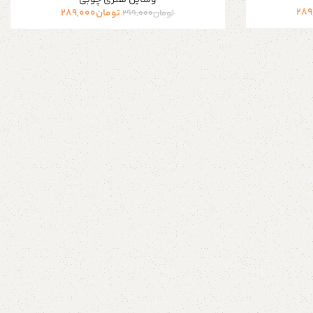
وسایل هنری چوبی
289
تومان
289,000
تومان
299,000