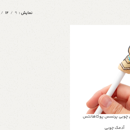
نمایش
9
12
 چوبی پرنسس پوکاهانتس
آدمک چوبی