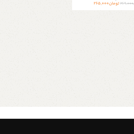
تومان
265,000
269,000