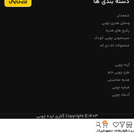
دسته بندی ها
شمعدان
وسایل هنری چوبی
پکیج های هدیه
سیسمونی چوبی کودک
محصولات ام دی اف
آینه چوبی
طرح چوبی خام
هدیه مناسبتی
فرفره چوبی
آدمک چوبی
Copyright © 1403 گالری ایده چوبی
0
روشگاه
فیلترها
علاقه مندی
سبد خرید
حساب کاربری من