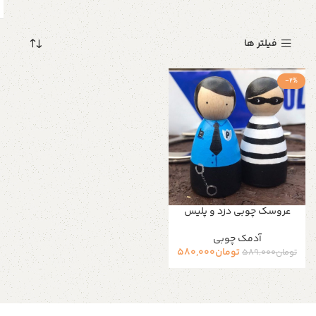
فیلتر ها
-2%
عروسک چوبی دزد و پلیس
آدمک چوبی
تومان
580,000
تومان
589,000