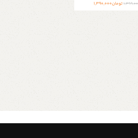
تومان
1,390,000
1,399,0