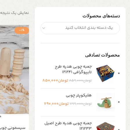
نمایش یک نتیجه
دسته‌های محصولات
یک دسته بندی انتخاب کنید
-1%
محصولات تصادفی
جعبه چوبی هدیه طرح
تایپوگرافی 121241
تومان
850,000
تومان
859,000
هلیکوپتر چوبی
تومان
790,000
تومان
799,000
ج
جعبه چوبی هدیه طرح اصیل
سیسمونی چوب
121233