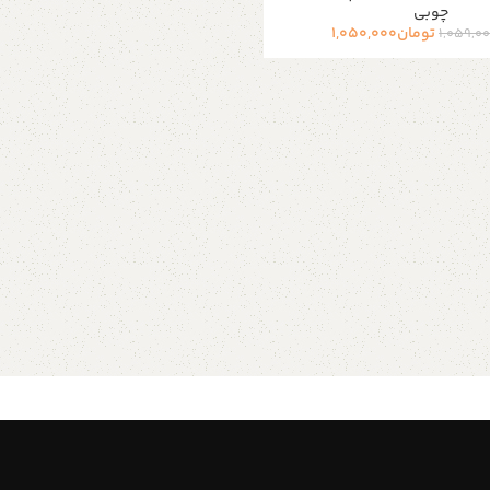
چوبی
تومان
1,050,000
1,059,0