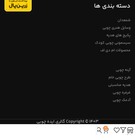
دسته بندی ها
شمعدان
وسایل هنری چوبی
پکیج های هدیه
سیسمونی چوبی کودک
محصولات ام دی اف
آینه چوبی
طرح چوبی خام
هدیه مناسبتی
فرفره چوبی
آدمک چوبی
Copyright © 1403 گالری ایده چوبی
0