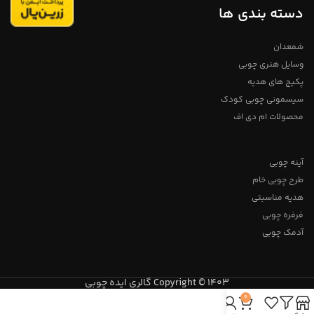
دسته بندی ها
شمعدان
وسایل هنری چوبی
پکیج های هدیه
سیسمونی چوبی کودک
محصولات ام دی اف
آینه چوبی
طرح چوبی خام
هدیه مناسبتی
فرفره چوبی
آدمک چوبی
Copyright © 1403 گالری ایده چوبی
0