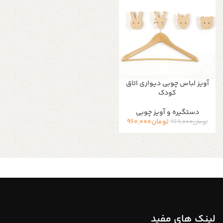
آویز لباس چوبی دیواری اتاق
کودک
دستگیره و آویز چوبی
تومان
960,000
تومان
969,000
لینک های مفید