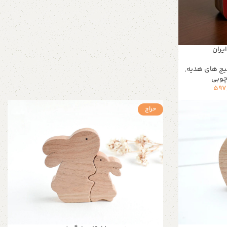
یران
یج های هدیه
,
چوبی
597
حراج