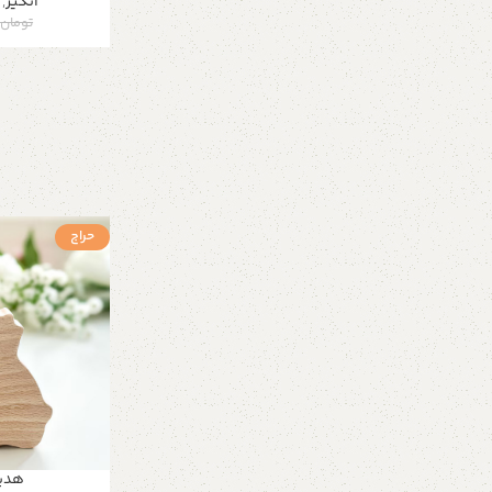
انگیز
,
تومان
0
حراج
هدیه