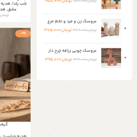
تومان
955,000
تومان
959,000
شب یلدا
,
هدیه خ
عشق
,
هدی
تومان
عروسک زن و مرد و تخم مرغ
تومان
375,000
تومان
379,000
-9%
عروسک چوبی زرافه چرخ دار
تومان
395,000
تومان
399,000
Shop Now
گیفت
هدیه مناسبتی