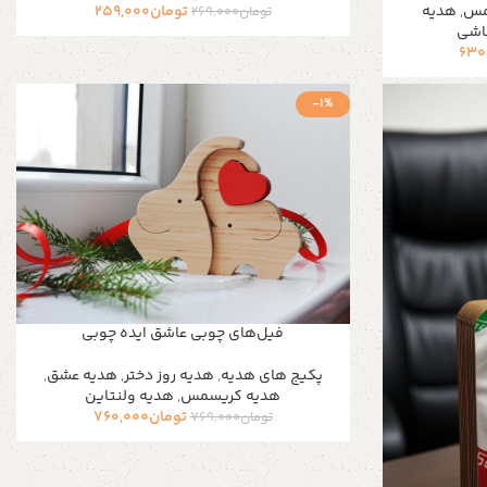
مس
,
هدیه
تومان
259,000
تومان
269,000
اشی
630
-1%
فیل‌های چوبی عاشق ایده چوبی
پکیج های هدیه
,
هدیه روز دختر
,
هدیه عشق
,
هدیه کریسمس
,
هدیه ولنتاین
تومان
760,000
تومان
769,000