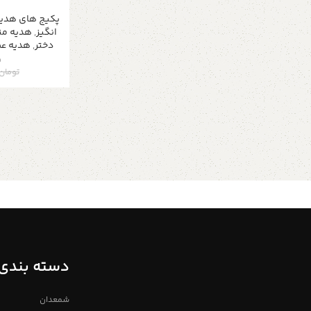
پکیج های هدی
انگیز
,
هدیه من
دختر
,
هدیه ع
و
تومان
دسته بندی 
شمعدان