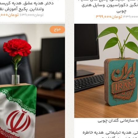
دختر
,
هدیه عشق
,
هدیه کریس
نگیز
,
دکوراسیون
,
وسایل هنری
ولنتاین
,
پکیج آموزش نق
چوبی
تومان
,000
تومان
639,000
تومان
399,000
439,000
حراج
 سازمانی گلدان چوبی
تی
,
هدیه تبلیغاتی
,
هدیه خاطره