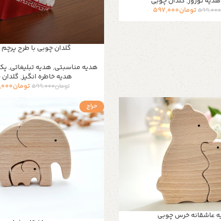
هدیه نوروز
,
گلدان چوبی
تومان
597,000
599,00
گلدان چوبی با طرح پرچم ا
هدیه مناسبتی
,
هدیه تبلیغاتی
,
پک
هدیه خاطره انگیز
,
گلدان 
تومان
,000
تومان
599,000
حراج
 عاشقانه خرس چوبی