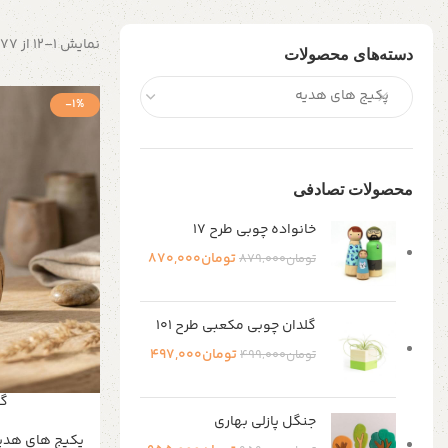
نمایش 1–12 از 177 نتیجه
دسته‌های محصولات
پکیج های هدیه
-1%
محصولات تصادفی
خانواده چوبی طرح ۱۷
تومان
870,000
تومان
879,000
گلدان چوبی مکعبی طرح ۱۰۱
تومان
497,000
تومان
499,000
گی
جنگل پازلی بهاری
پکیج های هدی