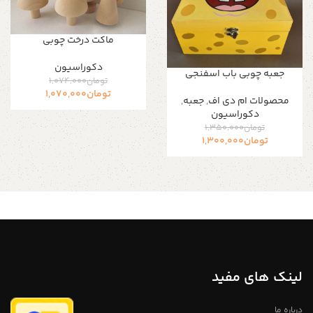
ماکت درخت چوبی
دکوراسیون
جعبه چوبی باب اسفنجی
تومان
1,074,000
تومان
1,070,000
محصولات ام دی اف
,
جعبه
,
دکوراسیون
تومان
1,350,000
تومان
1,300,000
لینک های مفید
درباره ما