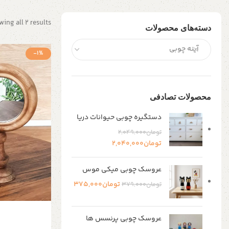
ing all 2 results
دسته‌های محصولات
آینه چوبی
-1%
محصولات تصادفی
دستگیره چوبی حیوانات دریا
تومان
2,049,000
تومان
2,040,000
عروسک چوبی میکی موس
تومان
375,000
تومان
379,000
عروسک چوبی پرنسس ها