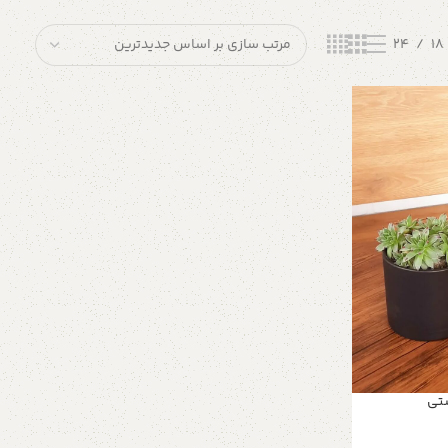
24
18
ستی