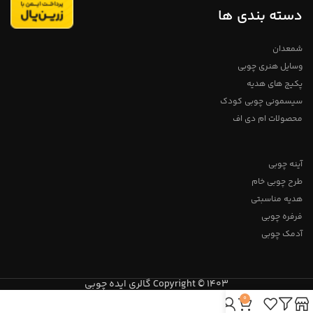
دسته بندی ها
شمعدان
وسایل هنری چوبی
پکیج های هدیه
سیسمونی چوبی کودک
محصولات ام دی اف
آینه چوبی
طرح چوبی خام
هدیه مناسبتی
فرفره چوبی
آدمک چوبی
Copyright © 1403 گالری ایده چوبی
0