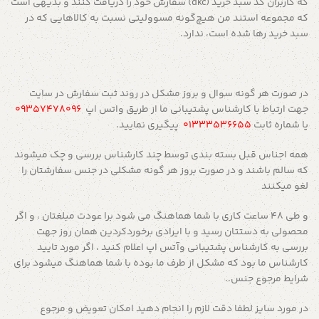
که کاربران کد سبد خرید (dkc) سفارش خود را دریافت کنند و بدیهی است
که مجموعه استند من هیچ‌گونه مسوولیتی نسبت به کالاهایی که در
سبد خرید رها شده است، ندارد.
در صورت هر گونه سوال و بروز مشكل در روند ثبت سفارش در سایت
جهت ارتباط با كارشناس پشتيباني ما از طريق واتس اپ
09357478096
یا شماره ثابت
01333536655
پيگيري نماييد.
همه اجناس قبل بسته بندي توسط چند كارشناس بررسي و چك ميشوند
كه سالم باشند و در صورت بروز هر گونه مشكلي در جنس سفارشتان را
لغو ميكنند
و طي ٤٨ ساعت كاري با شما هماهنگ مي شود برا عودت مبلغتان ، و اگر
محصولي به دستتان رسيد و با ايرادي برخوردكردين همان روز جهت
بررسي به كارشناس پشتيباني وآتس اپ اعلام كنيد ، اگر مورد تاييد
كارشناس ما بود كه مشكل از طرف ما بوده با شما هماهنگ ميشود برای
شرايط مرجوع جنس..
در مورد سايز لطفا دقت لازم را انجام دهيد امكان تعويض و مرجوع