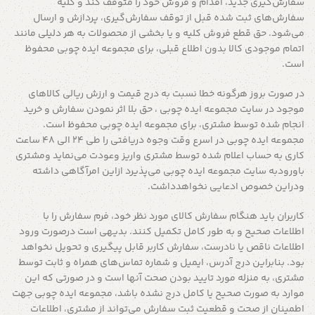
سفارش‌‏گیری جدید، اقدام و فروش خود را متوقف کند و کلیه
سفارش‌‏های ثبت شده قبل از توقف سفارش‌‏گیری، پردازش و ارسال
می‌‏شود. حق قطع فروش کلیه و یا بخشی از محصولات به هر دلیلی مانند
اتمام موجودی کالا بدون اطلاع قبلی، برای مجموعه ایده چوبی محفوظ
است.
در صورت بروز هرگونه خطا نسبت به درج قیمت و ارزش ریالی کالاهای
موجود در سایت مجموعه ایده چوبی ، حق بلا اثر نمودن سفارش و خرید
انجام شده توسط مشتری، برای مجموعه ایده چوبی محفوظ است.
مجموعه ایده چوبی در اسرع وقت وجوه دریافتی را طی 24 الی 48 ساعت
کاری به حساب اعلام شده توسط مشتری واریز وعودت می‌نماید ومشتری
باورودبه سایت مجموعه ایده چوبی می‌پذیرد ازاین امرآگاهی داشته
ودراین خصوص ادعایی نخواهدداشت.​
کاربران باید هنگام سفارش کالای مورد نظر خود، فرم سفارش را با
اطلاعات صحیح و به طور کامل تکمیل کنند. بدیهی است درصورت ورود
اطلاعات ناقص یا نادرست، سفارش کاربر قابل پیگیری و تحویل نخواهد
بود. بنابراین درج آدرس، ایمیل و شماره تماس‌های همراه و ثابت توسط
مشتری، به منزله مورد تایید بودن صحت آنها است و در صورتی که این
موارد به صورت صحیح یا کامل درج نشده باشد، مجموعه ایده چوبی جهت
اطمینان از صحت و قطعیت ثبت سفارش می‌تواند از مشتری، اطلاعات