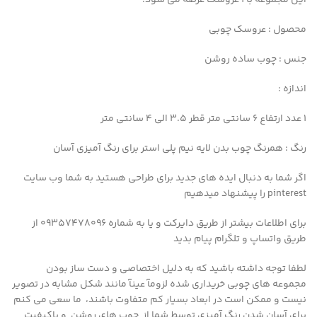
این مجموعه با ۱ عروسک عرضه می شود.
محصول : عروسک چوبی
جنس : چوب ساده روشن
اندازه :
۱ عدد ارتفاع ۶ سانتی متر قطر 3.5 الی 4 سانتی متر
رنگ : همرنگ چوب بدن لایه نیم پلی استر برای رنگ آمیزی آسان
اگر شما به دنبال ایده های جدید برای طراحی هستید به شما وب سایت
pinterest را پیشنهاد میدهیم
برای اطلاعات بیشتر از طریق دایرکت و یا به شماره 09357478096 از
طریق واتساپ و تلگرام پیام بدید
لطفا توجه داشته باشید که به دلیل اختصاصی و دست ساز بودن
مجموعه های چوبی خریداری شده لزومآ عینآ مانند شکل مشابه در تصویر
نیست و ممکن است در ابعاد بسیار کم متفاوت باشند، ما سعی می کنم
برای آسان شدن رنگ آمیزی توسط شما از چوب های روشن و باکیفیت