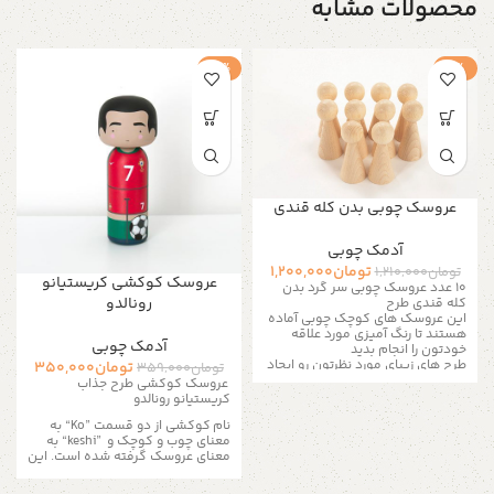
محصولات مشابه
-3%
-1%
عروسک چوبی بدن کله قندی
آدمک چوبی
تومان
1,200,000
تومان
1,210,000
عروسک کوکشی کریستیانو
10 عدد عروسک چوبی سر گرد بدن
رونالدو
کله قندی طرح
این عروسک های کوچک چوبی آماده
هستند تا رنگ آمیزی مورد علاقه
آدمک چوبی
خودتون را انجام بدید
طرح های زیبای مورد نظرتون رو ایجاد
تومان
350,000
تومان
359,000
کنید
از خلاقیتتون کمک بگیرید
عروسک کوکشی طرح جذاب
طرح رنگی مخصوص به خودتون رو
کریستیانو رونالدو
ایجاد کنید
این مجموعه ب
نام کوکشی از دو قسمت
“Ko”
به
10 عروسک
معنای چوب و کوچک و
“keshi”
به
محصول : عروسک چوبی
معنای عروسک گرفته شده است. این
جنس : چوب ساده روشناندازه : طول
عروسک ها اولین بار به دست
8 سانتی متر عرض ۳ الی ۴ سانتی
صنعتگران زائو ساخته شده است. این
متر رنگ : همرنگ چوب بدن لایه نیم